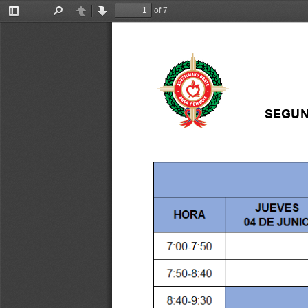
of 7
Toggle
Find
Previous
Next
Sidebar
SEGU