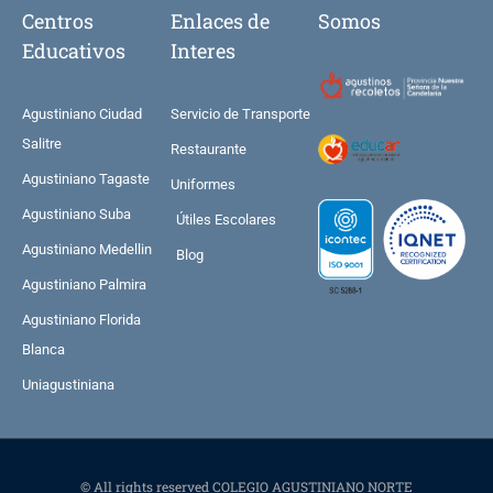
Centros
Enlaces de
Somos
Educativos
Interes
Agustiniano Ciudad
Servicio de Transporte
Salitre
Restaurante
Agustiniano Tagaste
Uniformes
Agustiniano Suba
Útiles Escolares
Agustiniano Medellin
Blog
Agustiniano Palmira
Agustiniano Florida
Blanca
Uniagustiniana
© All rights reserved COLEGIO AGUSTINIANO NORTE