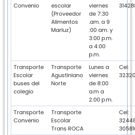
Convenio
escolar
viernes
31428
(Proveedor
de 7:30
Alimentos
.am. a 9
Marluz)
:00 am. y
3:00 p.m.
a 4:00
p.m.
Transporte
Transporte
Lunes a
Cel:
Escolar
Agustiniano
viernes
3232
buses del
Norte
de 8:00
colegio
a.m a
2:00 p.m.
Transporte
Transporte
Cel:
Convenio
Escolar
3244
Trans ROCA
30581