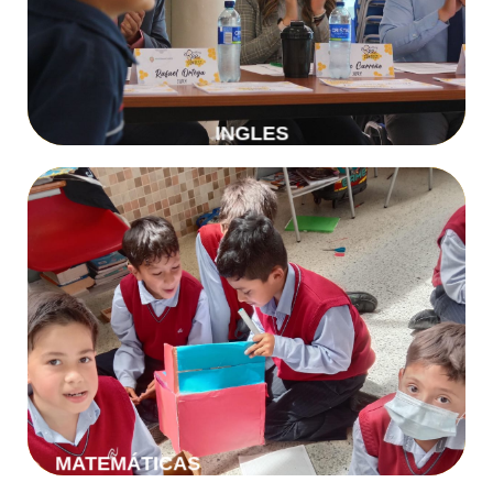
Ingles
INGLES
Más Información
Matemáticas
MATEMÁTICAS