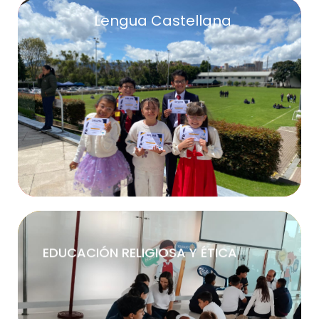
Lengua Castellana
Lengua Castellana
Mas Información
EDUCACIÓN RELIGIOSA Y ÉTICA
Más Información
Ética