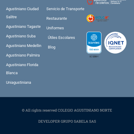
Agustiniano Ciudad
Servicio de Transporte
Salitre
Restaurante
Agustiniano Tagaste
Uniformes
Agustiniano Suba
Útiles Escolares
Agustiniano Medellin
Blog
Agustiniano Palmira
Agustiniano Florida
Blanca
Uniagustiniana
© All rights reserved COLEGIO AGUSTINIANO NORTE
DEVELOPER GRUPO SABELA SAS