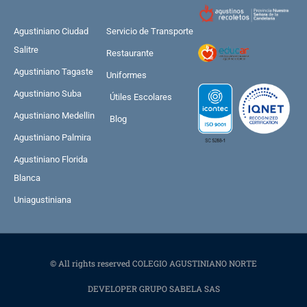
Agustiniano Ciudad
Servicio de Transporte
Salitre
Restaurante
Agustiniano Tagaste
Uniformes
Agustiniano Suba
Útiles Escolares
Agustiniano Medellin
Blog
Agustiniano Palmira
Agustiniano Florida
Blanca
Uniagustiniana
© All rights reserved COLEGIO AGUSTINIANO NORTE
DEVELOPER GRUPO SABELA SAS