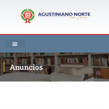
Anuncios
Inicio
Blog
Anuncios
Horarios talleres de repaso y acciones de mejoramiento estudiantes
con desempeño Bajo Segundo Periodo Académico