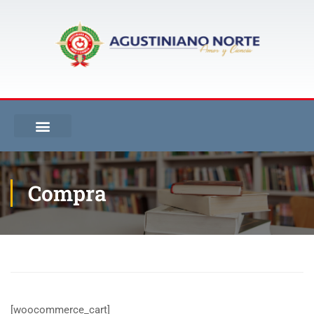
Compra
Inicio
Compra
[woocommerce_cart]