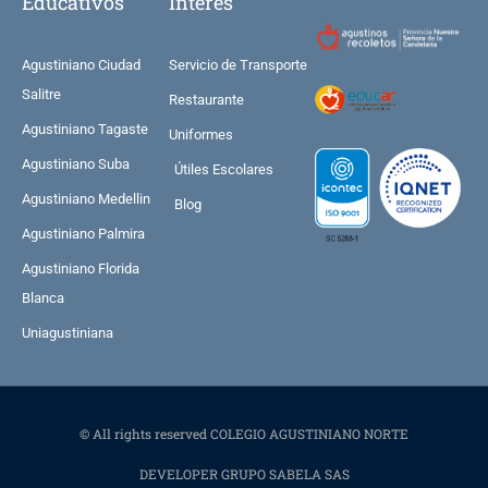
Educativos
Interes
Agustiniano Ciudad
Servicio de Transporte
Salitre
Restaurante
Agustiniano Tagaste
Uniformes
Agustiniano Suba
Útiles Escolares
Agustiniano Medellin
Blog
Agustiniano Palmira
Agustiniano Florida
Blanca
Uniagustiniana
© All rights reserved COLEGIO AGUSTINIANO NORTE
DEVELOPER GRUPO SABELA SAS