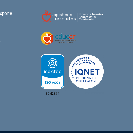
nsporte
s