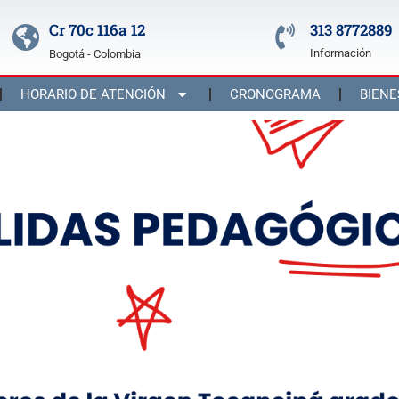
Cr 70c 116a 12
313 8772889
Información
Bogotá - Colombia
HORARIO DE ATENCIÓN
CRONOGRAMA
BIENE