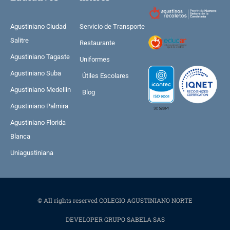
Agustiniano Ciudad
Servicio de Transporte
Salitre
Restaurante
Agustiniano Tagaste
Uniformes
Agustiniano Suba
Útiles Escolares
Agustiniano Medellin
Blog
Agustiniano Palmira
Agustiniano Florida
Blanca
Uniagustiniana
© All rights reserved COLEGIO AGUSTINIANO NORTE
DEVELOPER GRUPO SABELA SAS