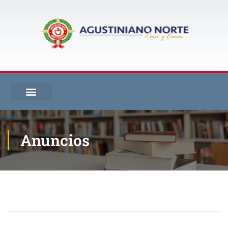
Anuncios
Inicio
Blog
Anuncios
Convenio British Council cursos ingles costos