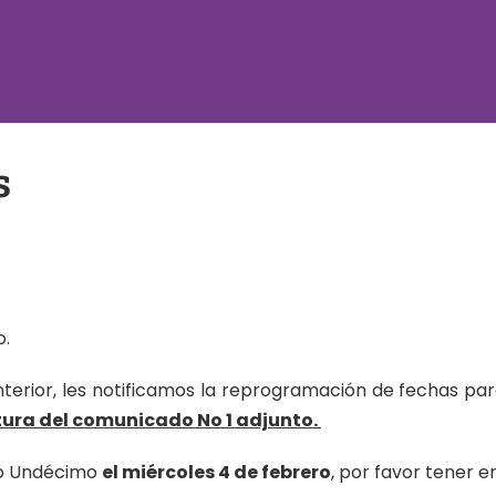
s
o.
terior, les notificamos la reprogramación de fechas para
ctura del comunicado No 1 adjunto.
do Undécimo
el miércoles 4 de febrero
, por favor tener e