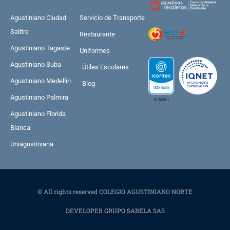
Agustiniano Ciudad
Servicio de Transporte
Salitre
Restaurante
Agustiniano Tagaste
Uniformes
Agustiniano Suba
Útiles Escolares
Agustiniano Medellin
Blog
Agustiniano Palmira
Agustiniano Florida
Blanca
Uniagustiniana
© All rights reserved COLEGIO AGUSTINIANO NORTE
DEVELOPER GRUPO SABELA SAS