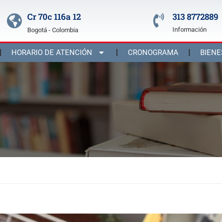
Cr 70c 116a 12
313 8772889
Información
Bogotá - Colombia
HORARIO DE ATENCIÓN
CRONOGRAMA
BIENE
eben estar dispuestos a sacrificarlo todo por la libertad de su pueblo¨