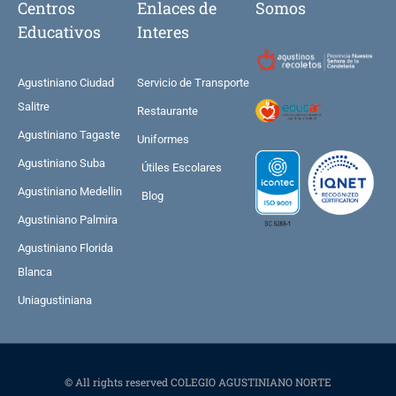
Centros
Enlaces de
Somos
Educativos
Interes
Agustiniano Ciudad
Servicio de Transporte
Salitre
Restaurante
Agustiniano Tagaste
Uniformes
Agustiniano Suba
Útiles Escolares
Agustiniano Medellin
Blog
Agustiniano Palmira
Agustiniano Florida
Blanca
Uniagustiniana
© All rights reserved COLEGIO AGUSTINIANO NORTE