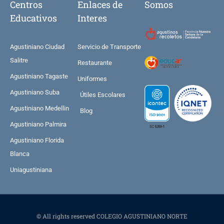
Centros
Enlaces de
Somos
Educativos
Interes
Agustiniano Ciudad
Servicio de Transporte
Salitre
Restaurante
Agustiniano Tagaste
Uniformes
Agustiniano Suba
Útiles Escolares
Agustiniano Medellin
Blog
Agustiniano Palmira
Agustiniano Florida
Blanca
Uniagustiniana
© All rights reserved COLEGIO AGUSTINIANO NORTE